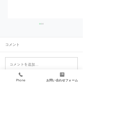
コメント
コメントを追加…
【導入事例】Listadio様
【導入事例】株
ホームページ
イトプライド様
ページ
Phone
お問い合わせフォーム
​シーベア
​株式会社 CBE−A