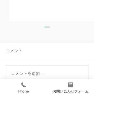
コメント
コメントを追加…
【導入事例】Listadio様
【導入事例】株
ホームページ
イトプライド様
ページ
Phone
お問い合わせフォーム
​シーベア
​株式会社 CBE−A