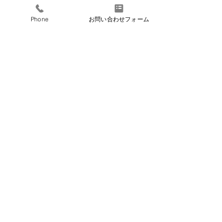
Phone
お問い合わせフォーム
コメント
コメントを追加…
メディア出演のご案内
お盆期間中の営
（SMBC日興証券プレゼ
て
ンツ「夢NOTE」）
​シーベア
​株式会社 CBE−A
Contact us