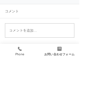
店」新設に関するお知ら
せ
平素は格別のご高配を賜り、
コメント
厚く御礼申し上げます。 当社
は、山形の地で皆様に支えら
れながらITサービスの提供に
コメントを追加…
【長井DXコン
邁進してまいりました。この
2026】業務改
度、東北エリアにおけるさら
お知らせと御礼
なる業務拡充と、お客様への
サービス向上を図るため、新
​シーベア
Phone
お問い合わせフォーム
​株式会社 CBE−A
たに「仙台支店」を設立し、
営業を開始することとなりま
したのでお知らせいたしま
す。 これもひとえに、地元の
Contact us
皆様をはじめ、多くの方々の
温かいご支援とご愛顧の賜物
サポートサイト
と、心より深く感謝申し上げ
ます。
〒990-0022