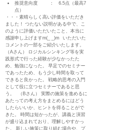
推奨意向度　　  ：　6.5点（最高7
点）
・・・素晴らしく高い評価をいただき
ました！ つたない説明がある中で、こ
のように評価いただいたこと、本当に
感謝申し上げますm(_ _)m   いただいた
コメントの一部をご紹介いたします。   
（Aさん） ロジカルシンキング等を実
践形式で行った経験が少なかったた
め、勉強になった。 早足でのセミナー
であったため、もう少し時間を取って
できると良かった。 戦略的思考の入門
として役に立つセミナーであると思
う。   （Bさん） 実際の施策を進めるに
あたっての考え方をまとめるにはどう
したらいいか、ヒントを得ることがで
きた。 時間は短かったが、講義と演習
が盛り込まれており、理解しやすかっ
た。 新しい施策に取り組む場合や、プ