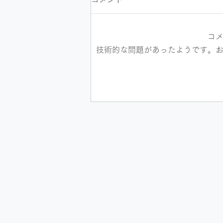
コ
技術的な問題があったようです。
【導入事例】早稲田大学校友
会山形県支部様 ホームペー
ジ