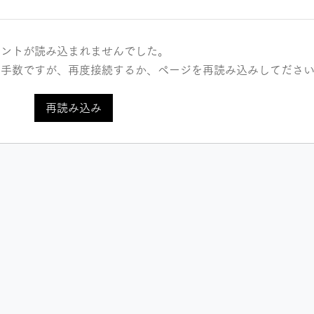
メントが読み込まれませんでした。
お手数ですが、再度接続するか、ページを再読み込みしてださ
【導入事例】Listadio様 ホ
【導
再読み込み
ームページ
プラ