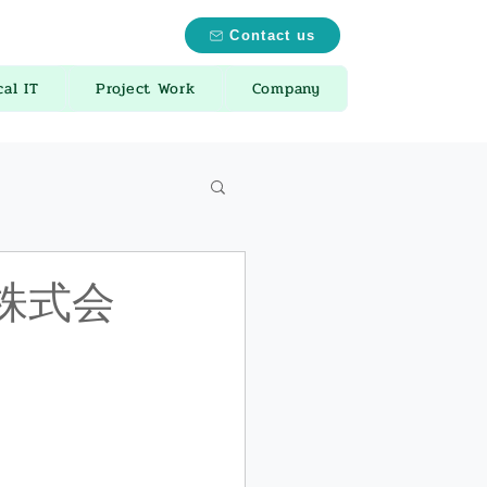
Contact us
cal IT
Project Work
Company
株式会