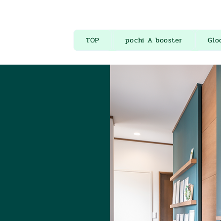
TOP
pochi A booster
Glo
、