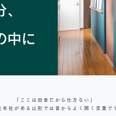
分、
の中に
「ここは田舎だから仕方ない」
社本社がある山形では昔からよく聞く言葉で