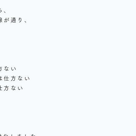
ち、
線が通り、
方ない
は仕方ない
仕方ない