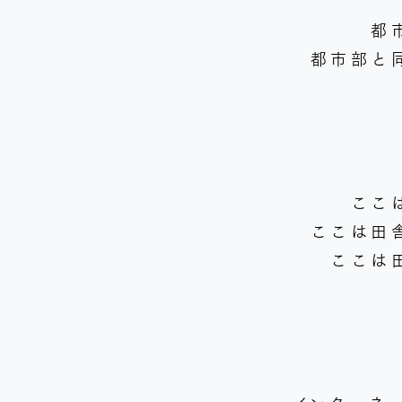
都
都市部と
ここ
ここは田
ここは