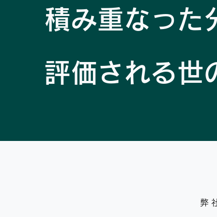
積み重なった
評価される世
弊