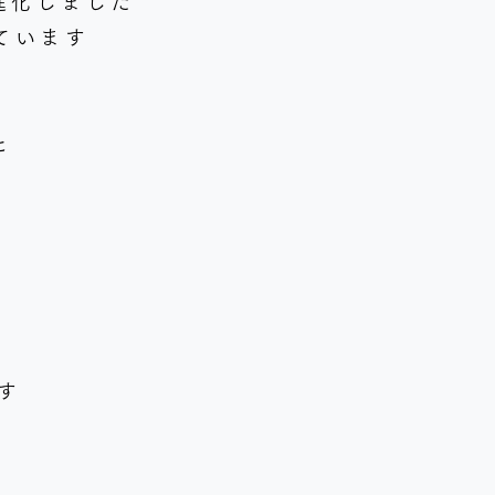
進化しました
ています
と
。
す