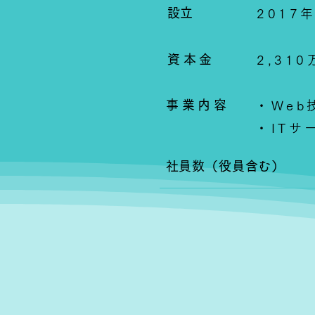
​設立
2017
資本金
2,31
事業内容
・Web
・ITサ
​社員数（役員含む）