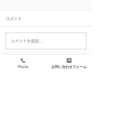
コメント
コメントを追加…
【導入事例】Listadio様
【導入事例】株
ホームページ
イトプライド様
ページ
Phone
お問い合わせフォーム
​シーベア
​株式会社 CBE−A
Contact us
サポートサイト