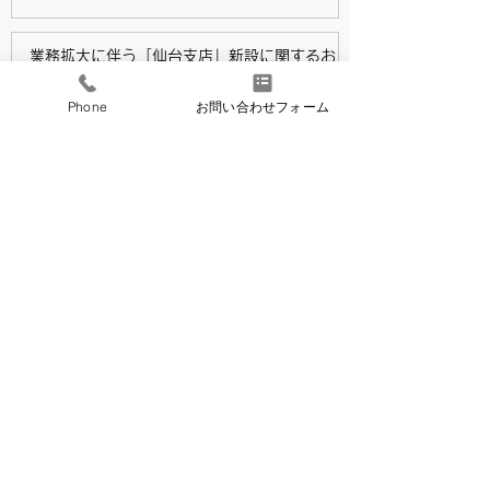
業務拡大に伴う「仙台支店」新設に関するお
知らせ
Phone
お問い合わせフォーム
4月1日
【長井DXコンテスト2026】業務
改善賞受賞のお知らせと御礼
2月28日
もっと見る
​シーベア
​株式会社 CBE−A