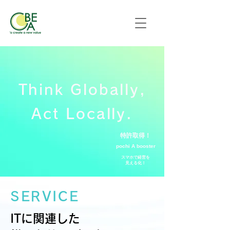
Think Globally,
Act Locally.
​特許取得！
pochi A booster
スマホで経営を
​見える化！
SERVICE
​ITに関連した