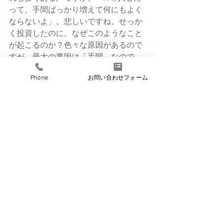
って、手間ばっかり増えて何にもよく
ならないよ」。悲しいですね。せっか
く投資したのに。なぜこのようなこと
が起こるのか？色々な原因があるので
すが、最大の要因は「手間」なので
す。
Phone
お問い合わせフォーム
本来ITは自動的に処理してもらうこと
にもっとも恩恵を受けます。例えば図
形を描くとき。定規とペンで四角を描
くのと、パワーポイントなどで四角を
描くのではどちらが手間が少ないか、
おそらく容易に想像つくと思います。
しかし、日常の業務の中ではここまで
簡単ではありません。様々な人が様々
なタイミングで関わってきます。この
複雑に絡み合った状況を解きほぐし
て、「人手が極小化した状態を創る」