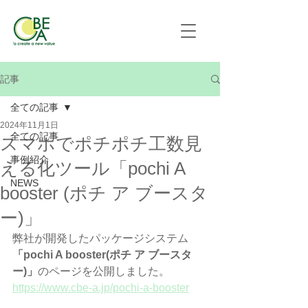
記事
全ての記事
2024年11月1日
全ての記事
スマホでポチポチ工数見
事例紹介
える化ツール「pochi A
NEWS
booster (ポチ ア ブースタ
ー)」
弊社が開発したパッケージシステム
「pochi A booster(ポチ ア ブースタ
ー)」
のページを公開しました。
https://www.cbe-a.jp/pochi-a-booster